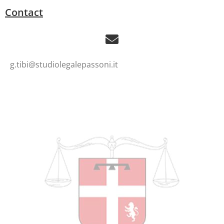
Contact
g.tibi@studiolegalepassoni.it